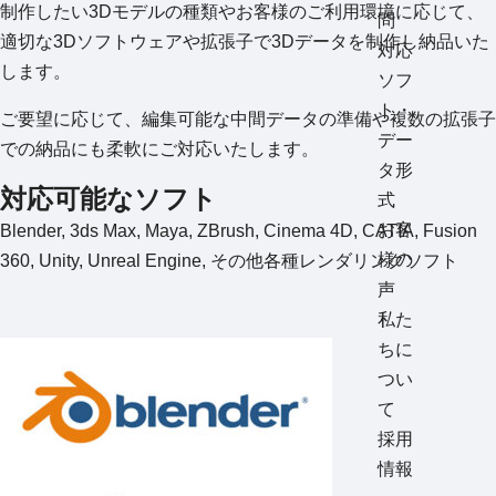
制作したい3Dモデルの種類やお客様のご利用環境に応じて、
問
適切な3Dソフトウェアや拡張子で3Dデータを制作し納品いた
対応
します。
ソフ
ト・
ご要望に応じて、編集可能な中間データの準備や複数の拡張子
デー
での納品にも柔軟にご対応いたします。
タ形
対応可能なソフト
式
お客
Blender, 3ds Max, Maya, ZBrush, Cinema 4D, CATIA, Fusion
様の
360, Unity, Unreal Engine, その他各種レンダリングソフト
声
私た
ちに
つい
て
採用
情報