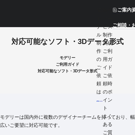
ご案内
3D
制作
モ
サー
ご相談・
デ
ビス
ル
制作
対応可能なソフト・3Dデータ形式
制
実績
作
ご利
モデリー
の
用ガ
ご利用ガイド
ご
イド
対応可能なソフト・3Dデータ形式
依
ご依
頼
頼時
は
のポ
イン
ト
よく
モデリーは国内外に複数のデザイナーチームを持っており、幅
ある
広いご要望に対応可能です。
ご質