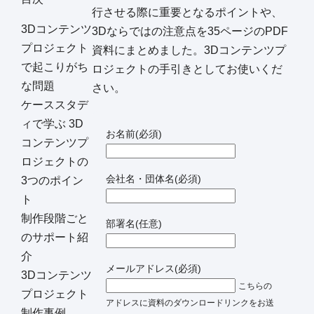
行させる際に重要となるポイントや、
3Dコンテンツ
3Dならではの注意点を35ページのPDF
プロジェクト
資料にまとめました。3Dコンテンツプ
で起こりがち
ロジェクトの手引きとしてお使いくだ
な問題
さい。
ケーススタデ
ィで学ぶ 3D
お名前
(必須)
コンテンツプ
ロジェクトの
会社名・団体名
(必須)
3つのポイン
ト
制作段階ごと
部署名
(任意)
のサポート紹
介
メールアドレス
(必須)
3Dコンテンツ
こちらの
プロジェクト
アドレスに資料のダウンロードリンクをお送
制作事例