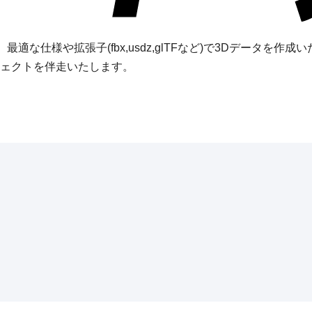
、最適な仕様や拡張子(fbx,usdz,glTFなど)で3Dデータ
ェクトを伴走いたします。