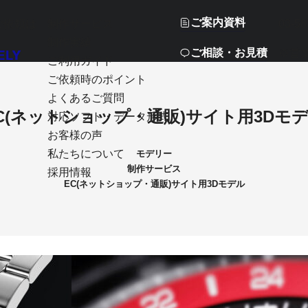
ご案内資料
ご依頼は
制作サービス
03-58
制作実績
ご相談・お見積
※営
ご利用ガイド
ご依頼時のポイント
よくあるご質問
C(ネットショップ・通販)サイト用3Dモ
対応ソフト・データ形式
お客様の声
私たちについて
モデリー
制作サービス
採用情報
EC(ネットショップ・通販)サイト用3Dモデル