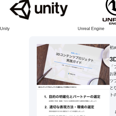
Unity
Unreal Engine
初
3
「
お
ツ
と
ト