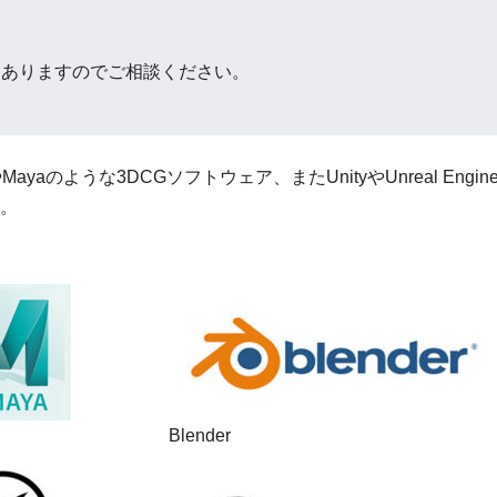
もありますのでご相談ください。
MaxやMayaのような3DCGソフトウェア、またUnityやUnrea
。
Blender