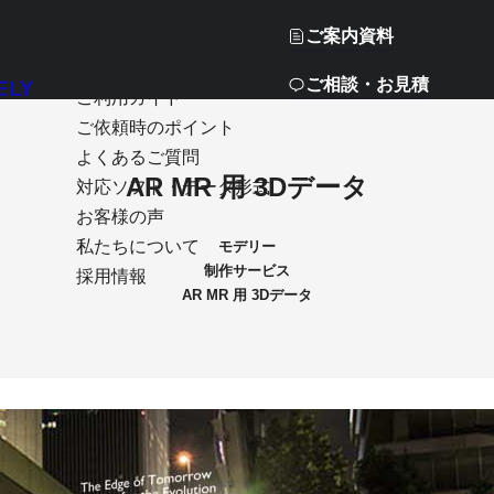
ご案内資料
ご依頼は
制作サービス
03-58
制作実績
ご相談・お見積
※営
ご利用ガイド
ご依頼時のポイント
よくあるご質問
AR MR 用 3Dデータ
対応ソフト・データ形式
お客様の声
私たちについて
モデリー
制作サービス
採用情報
AR MR 用 3Dデータ