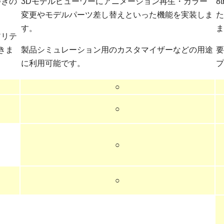
つきの
3Dモデルビューワーにアニメーション再生・カラー
8
変更やモデルパーツ差し替えといった機能を実装しま
た
す。
ま
アリテ
きま
製品シミュレーション用のカスタマイザーなどの用途
要
に利用可能です。
プ
○
○
○
○