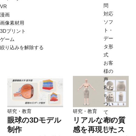
問
VR
対応
漫画
ソフ
画像素材用
ト・
3Dプリント
デー
ゲーム
タ形
絞り込みを解除する
式
お客
様の
声
私た
ちに
つい
研究・教育
研究・教育
て
眼球の3Dモデル
リアルな布の質
採用
制作
感を再現したス
情報