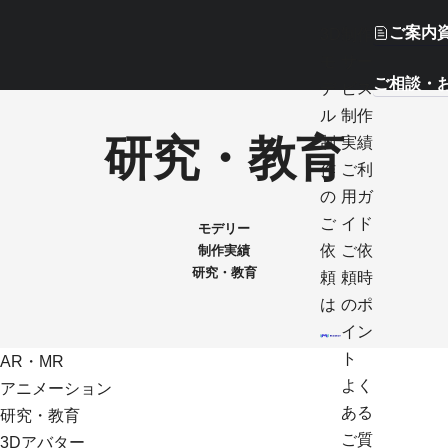
ご案内
3D
制作
モ
サー
ご相談・
デ
ビス
ル
制作
研究・教育
制
実績
作
ご利
の
用ガ
ご
イド
モデリー
依
ご依
制作実績
研究・教育
頼
頼時
は
のポ
イン
ト
AR・MR
よく
アニメーション
ある
研究・教育
ご質
3Dアバター