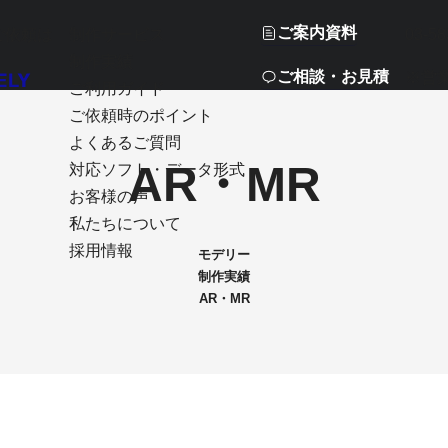
ご案内資料
ご依頼は
制作サービス
03-58
制作実績
ご相談・お見積
※営
ご利用ガイド
ご依頼時のポイント
よくあるご質問
AR・MR
対応ソフト・データ形式
お客様の声
私たちについて
採用情報
モデリー
制作実績
AR・MR