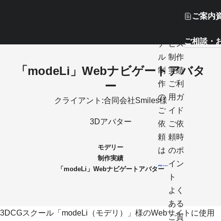
ご案内
3D
制作
モ
サー
ご相談・
デ
ビス
ル
制作
「modeLi」Webナビゲートアバタ
制
実績
ー
作
ご利
の
用ガ
クライアント:合同会社Smiles様
ご
イド
3Dアバター
依
ご依
頼
頼時
モデリー
は
のポ
制作実績
イン
「modeLi」Webナビゲートアバター
ト
よく
ある
3DCGスクール「
modeLi（モデリ）
」様のWebサイトに使用
ご質