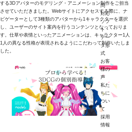
する3Dアバターのモデリング・アニメーション制作をご担当
問
させていただきました。Webサイトにアクセスする際に、ナ
対応
ビゲーターとして3種類のアバターから1キャラクターを選択
ソフ
し、ユーザーのサイト案内を行うコンテンツとなっておりま
ト・
す。仕草や表情といったアニメーションは、キャラクター1人
デー
1人の異なる性格が表現されるようにこだわって制作いたしま
タ形
した。
式
お客
様の
声
私た
ちに
つい
て
採用
情報