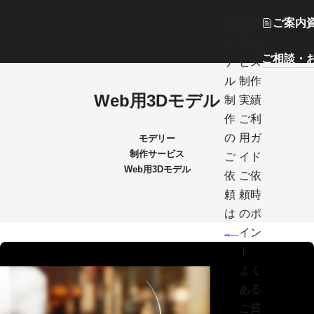
ご案内
3D
制作
モ
サー
ご相談・
デ
ビス
ル
制作
Web用3Dモデル
制
実績
作
ご利
の
用ガ
モデリー
制作サービス
ご
イド
Web用3Dモデル
依
ご依
頼
頼時
は
のポ
イン
ト
よく
ある
ご質