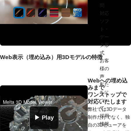
問
対応
ソフ
ト・
デー
タ形
式
Web表示（埋め込み）用3Dモデルの特徴
お客
様の
声
Webへの埋め込
私た
みまで
ちに
ワンストップで
つい
対応いたします
て
弊社では3Dデータ
採用
制作だけでなく、独
情報
自の3Dビューアを