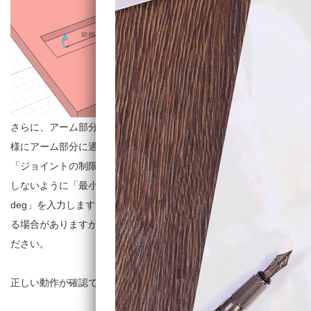
さらに、アーム部分のジョイントも編集しましょう。先ほどと同
様にアーム部分に適用されているジョイント名を右クリックし、
「ジョイントの制限を編集」を選択。コンポーネント同士が干渉
しないように「最小値」に「-90 deg」を入力、「最大値」に「90
deg」を入力します。このとき、基本姿勢によって角度の値が異な
る場合がありますが、その時は干渉しないように値を指定してく
ださい。
正しい動作が確認できたらOKをクリックし編集を終了します。