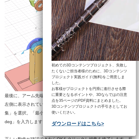
初めての3Dコンテンツプロジェクト、失敗し
たくないご担当者様のために、3Dコンテンツ
プロジェクト実践ガイド(無料)をご用意しま
した。
お客様がプロジェクトを円滑に進行させる際
に重要となるポイントや、3Dならではの注意
最後に、アーム先端のジョイントを編集します。先程と同様に、
点を35ページのPDF資料にまとめました。
左側に表示されているジョイントから「ジョイントの制限を編
3Dコンテンツプロジェクトの手引きとしてお
使いください。
集」を選択。「最小値」に「0 deg」を入力、「最大値」に「60
deg」を入力します。
ダウンロードはこちら>
正しい動作が確認できたらOKをクリックし編集を終了します。反