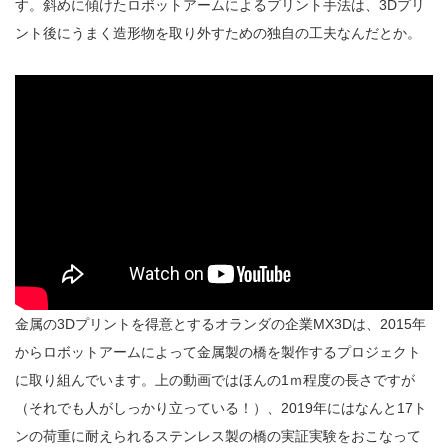
す。斜めに傾けたロボットアームによるプリント手法は、3Dプリ
ント後にうまく造形物を取り外すための独自の工夫なんだとか。
金属の3Dプリントを得意とするオランダの企業MX3Dは、2015年
からロボットアームによって金属製の橋を製作するプロジェクト
に取り組んでいます。上の動画ではほんの1ｍ程度の長さですが
（それでも人がしっかり立っている！）、2019年にはなんと17ト
ンの荷重に耐えられるステンレス製の橋の実証実験をおこなって