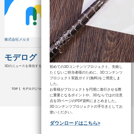
株式会社メルタ
モデログ
3Dのニュースを発信するメディア
初めての3Dコンテンツプロジェクト、失敗し
たくないご担当者様のために、3Dコンテンツ
Twitter
Facebook
プロジェクト実践ガイド(無料)をご用意しま
した。
TOP
モデログについて
新着記事
カテゴリ別
3D用語集
自社サービス
お客様がプロジェクトを円滑に進行させる際
運営会社
に重要となるポイントや、3Dならではの注意
点を35ページのPDF資料にまとめました。
3Dコンテンツプロジェクトの手引きとしてお
使いください。
モデログ
All rights reserved.
ダウンロードはこちら>