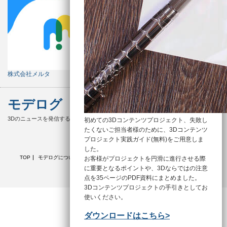
株式会社メルタ
モデログ
3Dのニュースを発信するメディア
初めての3Dコンテンツプロジェクト、失敗し
たくないご担当者様のために、3Dコンテンツ
Twitter
Facebook
プロジェクト実践ガイド(無料)をご用意しま
した。
TOP
モデログについて
新着記事
カテゴリ別
3D用語集
自社サービス
お客様がプロジェクトを円滑に進行させる際
運営会社
に重要となるポイントや、3Dならではの注意
点を35ページのPDF資料にまとめました。
3Dコンテンツプロジェクトの手引きとしてお
使いください。
モデログ
All rights reserved.
ダウンロードはこちら>