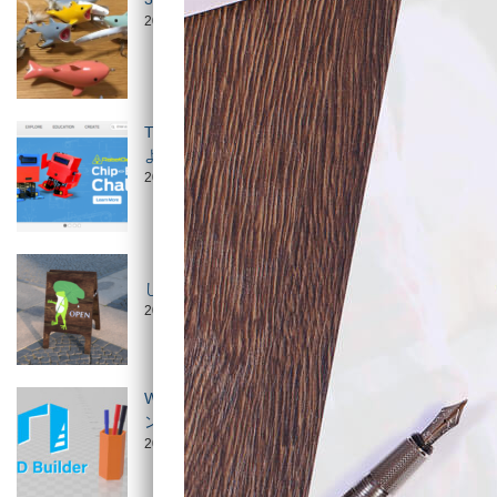
2019/1/16
使い方
Thingiverseで無料の3Dデータをダウンロードし
よう！
2025/2/18
使い方
【Fusion 360】「デカール」を使って簡単にお
しゃれな看板…
2019/12/5
3Dソフトウェア
,
Fusion 360
Windows10用ソフト「3D Builder」で3Dモデリ
ン…
2020/1/23
3Dソフトウェア