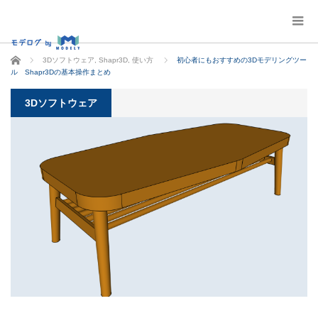
ホーム
3Dソフトウェア
,
Shapr3D
,
使い方
初心者にもおすすめの3Dモデリングツー
ル Shapr3Dの基本操作まとめ
3Dソフトウェア