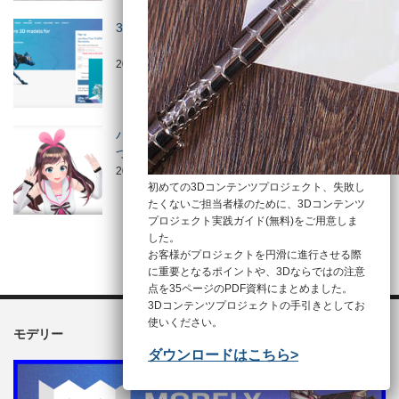
3Dプリント用STLデータの修復ができる
「MakePrintab…
2018/11/1
使い方
バーチャルYouTuberをつくるのに必要な技術に
ついて！3Dモ…
2018/3/19
使い方
初めての3Dコンテンツプロジェクト、失敗し
たくないご担当者様のために、3Dコンテンツ
プロジェクト実践ガイド(無料)をご用意しま
した。
お客様がプロジェクトを円滑に進行させる際
に重要となるポイントや、3Dならではの注意
点を35ページのPDF資料にまとめました。
3Dコンテンツプロジェクトの手引きとしてお
使いください。
モデリー
ダウンロードはこちら>